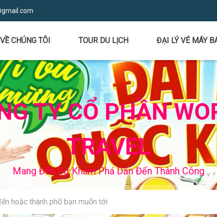
@gmail.com
VỀ CHÚNG TÔI
TOUR DU LỊCH
ĐẠI LÝ VÉ MÁY B
NG TY CỔ PHẦN WO
TRAVEL
Mang Đến Sự Khám Phá Dẫn Đến Thành Công