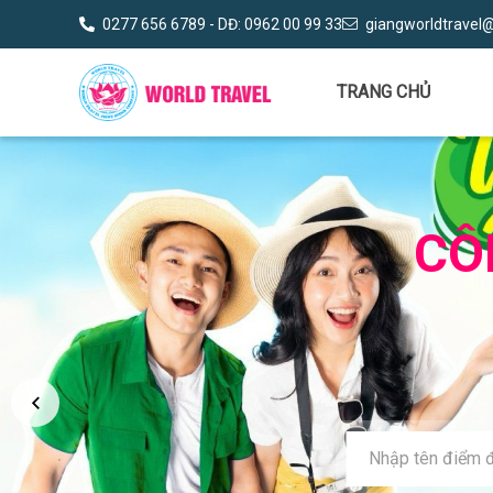
0277 656 6789 - DĐ: 0962 00 99 33
giangworldtravel
TRANG CHỦ
CÔ