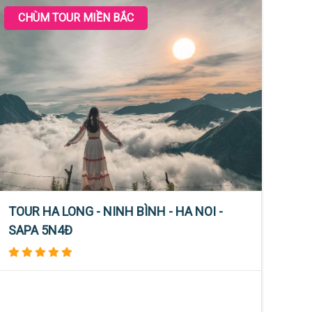
CHÙM TOUR MIỀN BẮC
TOUR HA LONG - NINH BÌNH - HA NOI -
SAPA 5N4Đ