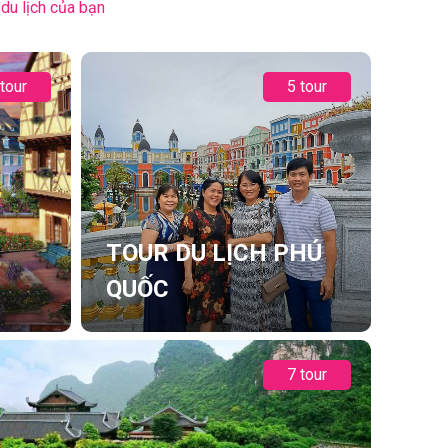
du lịch của bạn
 tour
5 tour
TOUR DU LỊCH PHÚ
QUỐC
7 tour