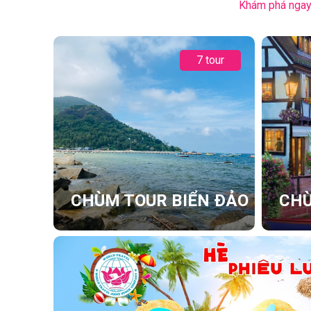
Khám phá ngay 
7 tour
CHÙM TOUR BIỂN ĐẢO
CHÙ