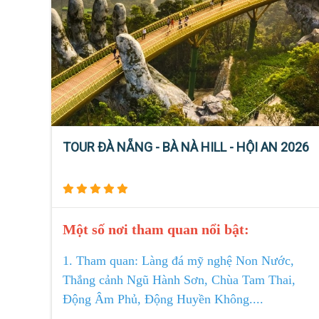
TOUR ĐÀ NẴNG - BÀ NÀ HILL - HỘI AN 2026
Một số nơi tham quan nổi bật:
1. Tham quan: Làng đá mỹ nghệ Non Nước,
Thắng cảnh Ngũ Hành Sơn, Chùa Tam Thai,
Động Âm Phủ, Động Huyền Không....