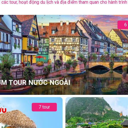
các tour, hoạt động du lịch và địa điểm tham quan cho hành trình 
6
M TOUR NƯỚC NGOÀI
7 tour