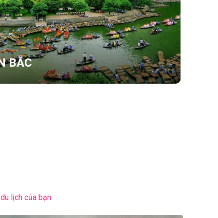
N BẮC
du lịch của bạn