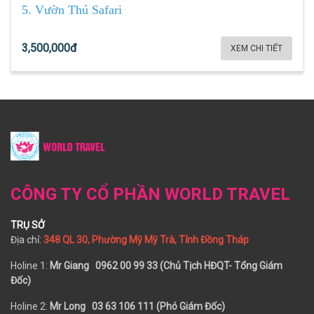
5. Vườn Thú Safari
3,500,000đ
XEM CHI TIẾT
CÔNG TY CỔ PHẦN WORLD TRAVEL
TRỤ SỞ
Địa chỉ:
348 QL 30, Phường Mỹ Mỹ Trà, Tỉnh Đồng Tháp
Holine 1:
Mr Giang 0962 00 99 33 (Chủ Tịch HĐQT- Tổng Giám
Đốc)
Holine 2:
Mr Long
03 63 106 111 (Phó Giám Đốc)