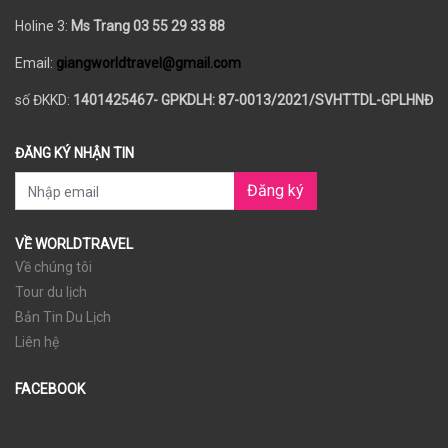
Holine 3:
Ms Trang 03 55 29 33 88
Email:
giangworldtravel@gmail.com
số ĐKKD:
1401425467- GPKDLH: 87-0013/2021/SVHTTDL-GPLHNĐ
ĐĂNG KÝ NHẬN TIN
Đăng ký
VỀ WORLDTRAVEL
Về chúng tôi
Tour du lịch
Bản Tin Du Lịch
Liên hệ
FACEBOOK