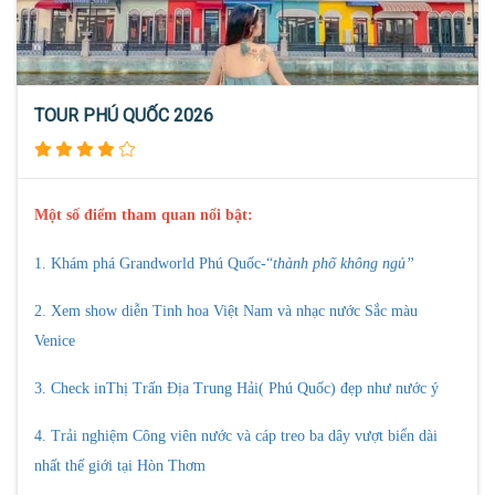
TOUR PHÚ QUỐC 2026
Một số điểm tham quan nổi bật:
1. K
hám phá
Grandworld Phú Quốc
-
“
thành phố không ngủ”
2. X
em show
diễn
Tinh hoa Việt Nam
và
nhạc nước
Sắc màu
Venice
3. Check in
Thị Trấn Địa Trung Hải( Phú Quốc)
đẹp như nước ý
4. T
rải nghiệm
Công viên nước
và
cáp treo ba dây vượt biển dài
nhất thế giới
tại
H
òn
T
hơm