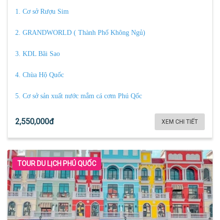
1. Cơ sở Rượu Sim
2. GRANDWORLD ( Thành Phố Không Ngủ)
3. KDL Bãi Sao
4. Chùa Hộ Quốc
5. Cơ sở sản xuất nước mắm cá cơm Phú Qốc
2,550,000đ
XEM CHI TIẾT
TOUR DU LỊCH PHÚ QUỐC