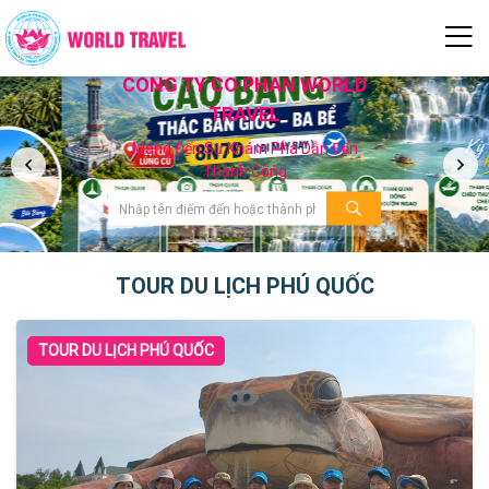
CÔNG TY CỔ PHẦN WORLD
TRAVEL
Mang Đến Sự Khám Phá Dẫn Đến
Thành Công
TOUR DU LỊCH PHÚ QUỐC
TOUR DU LỊCH PHÚ QUỐC