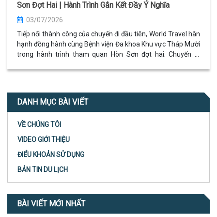
Sơn Đợt Hai | Hành Trình Gắn Kết Đầy Ý Nghĩa
03/07/2026
Tiếp nối thành công của chuyến đi đầu tiên, World Travel hân
hạnh đồng hành cùng Bệnh viện Đa khoa Khu vực Tháp Mười
trong hành trình tham quan Hòn Sơn đợt hai. Chuyến đi
mang đến những phút giây thư giãn, gắn kết tập thể và
những kỷ niệm đáng nhớ giữa thiên nhiên biển đảo tuyệt đẹp.
DANH MỤC BÀI VIẾT
VỀ CHÚNG TÔI
VIDEO GIỚI THIỆU
ĐIỂU KHOẢN SỬ DỤNG
BẢN TIN DU LỊCH
BÀI VIẾT MỚI NHẤT