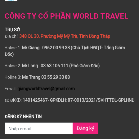
CÔNG TY CỔ PHẦN WORLD TRAVEL
TRỤ SỞ
Địa chỉ:
348 QL 30, Phường Mỹ Mỹ Trà, Tỉnh Đồng Tháp
Holine 1:
Mr Giang 0962 00 99 33 (Chủ Tịch HĐQT- Tổng Giám
Đốc)
Holine 2:
Mr Long
03 63 106 111 (Phó Giám Đốc)
Holine 3:
Ms Trang 03 55 29 33 88
Email:
giangworldtravel@gmail.com
số ĐKKD:
1401425467- GPKDLH: 87-0013/2021/SVHTTDL-GPLHNĐ
ĐĂNG KÝ NHẬN TIN
Đăng ký