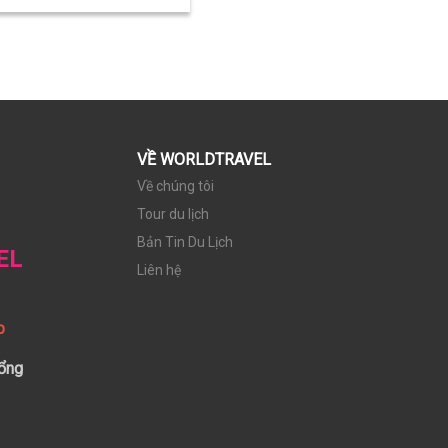
VỀ WORLDTRAVEL
Về chúng tôi
Tour du lịch
Bản Tin Du Lịch
EL
Liên hệ
p
ổng