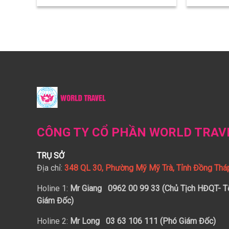
Hành trình mang đến nhiều trải
nghiệm thú vị, những khoảnh khắc
đáng nhớ và góp phần lưu giữ những
kỷ niệm đẹp của thầy cô và các em
học sinh
CÔNG TY CỔ PHẦN WORLD TRAV
TRỤ SỞ
Địa chỉ:
348 QL 30, Phường Mỹ Mỹ Trà, Tỉnh Đồng Thá
Holine 1:
Mr Giang 0962 00 99 33 (Chủ Tịch HĐQT- T
Giám Đốc)
Holine 2:
Mr Long
03 63 106 111 (Phó Giám Đốc)