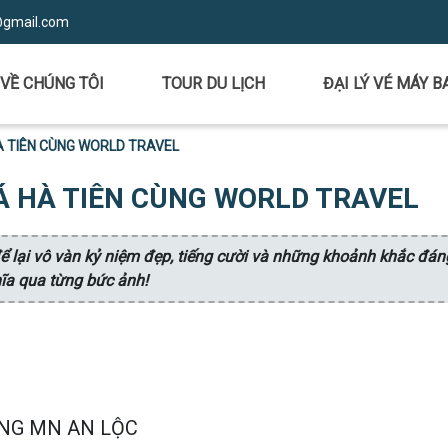
@gmail.com
VỀ CHÚNG TÔI
TOUR DU LỊCH
ĐẠI LÝ VÉ MÁY B
À TIÊN CÙNG WORLD TRAVEL
 HÀ TIÊN CÙNG WORLD TRAVEL
 lại vô vàn kỷ niệm đẹp, tiếng cười và những khoảnh khắc đán
hĩa qua từng bức ảnh!
ÙNG MN AN LỘC