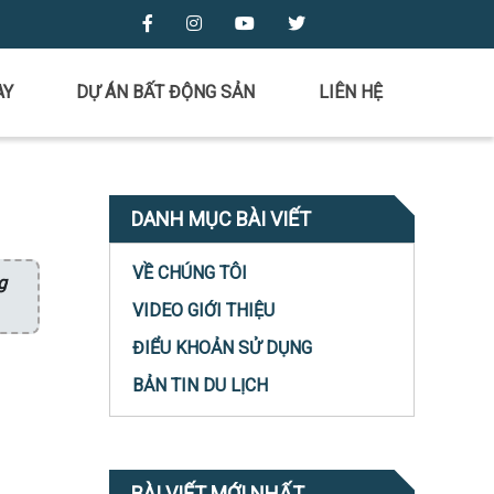
AY
DỰ ÁN BẤT ĐỘNG SẢN
LIÊN HỆ
DANH MỤC BÀI VIẾT
VỀ CHÚNG TÔI
g
VIDEO GIỚI THIỆU
ĐIỂU KHOẢN SỬ DỤNG
BẢN TIN DU LỊCH
BÀI VIẾT MỚI NHẤT