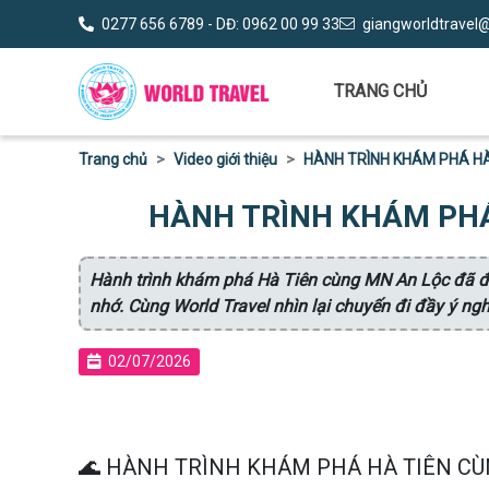
0277 656 6789 - DĐ: 0962 00 99 33
giangworldtravel
TRANG CHỦ
Trang chủ
Video giới thiệu
HÀNH TRÌNH KHÁM PHÁ H
HÀNH TRÌNH KHÁM PHÁ
Hành trình khám phá Hà Tiên cùng MN An Lộc đã để
nhớ. Cùng World Travel nhìn lại chuyến đi đầy ý ng
02/07/2026
🌊 HÀNH TRÌNH KHÁM PHÁ HÀ TIÊN C