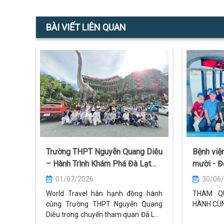
BÀI VIẾT LIÊN QUAN
Trường THPT Nguyễn Quang Diêu
Bệnh việ
– Hành Trình Khám Phá Đà Lạt
mười - Đ
Đầy Kỷ Niệm Cùng World Travel
Travel
01/07/2026
30/06
World Travel hân hạnh đồng hành
THAM Q
cùng Trường THPT Nguyễn Quang
HÀNH CÙ
Diêu trong chuyến tham quan Đà Lạt.