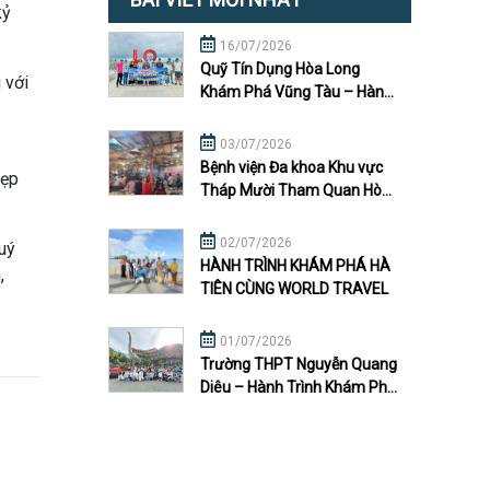
kỷ
16/07/2026
Quỹ Tín Dụng Hòa Long
 với
Khám Phá Vũng Tàu – Hành
Trình Gắn Kết Cùng World
Travel
03/07/2026
Bệnh viện Đa khoa Khu vực
đẹp
Tháp Mười Tham Quan Hòn
Sơn Đợt Hai | Hành Trình Gắn
Kết Đầy Ý Nghĩa
02/07/2026
uý
HÀNH TRÌNH KHÁM PHÁ HÀ
,
TIÊN CÙNG WORLD TRAVEL
01/07/2026
Trường THPT Nguyễn Quang
Diêu – Hành Trình Khám Phá
Đà Lạt Đầy Kỷ Niệm Cùng
World Travel