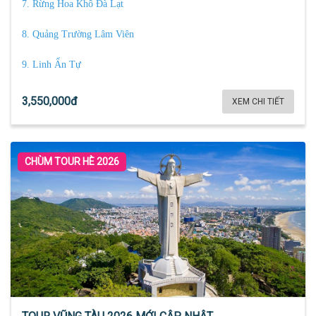
7. Rừng Hoa Khô Đà Lạt
8. Quảng Trường Lâm Viên
9. Linh Ẩn Tự
3,550,000đ
XEM CHI TIẾT
CHÙM TOUR HÈ 2026