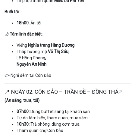
Tiếp tục tham quan
Miếu bà Phi Yến
Buổi tối:
18h00:
Ăn tối
🌙
Tâm linh đặc biệt:
Viếng
Nghĩa trang Hàng Dương
Thắp hương mộ
Võ Thị Sáu
,
Lê Hồng Phong
,
Nguyễn An Ninh
👉 Nghỉ đêm tại Côn Đảo
📍 NGÀY 02: CÔN ĐẢO – TRẦN ĐỀ – ĐỒNG THÁP
(Ăn sáng, trưa, tối)
07h00:
Dùng buffet sáng tại khách sạn
Tự do tắm biển, tham quan, mua sắm
10h30:
Trả phòng, dùng cơm trưa
Tham quan chợ Côn Đảo