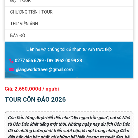
ĐẶT TOUR
CHƯƠNG TRÌNH TOUR
THƯ VIỆN ẢNH
BẢN ĐỒ
Liên hệ với chúng tôi để nhận tư vấn trực tiếp
0277 656 6789 - DĐ: 0962 00 99 33
giangworldtravel@gmail.com
Giá: 2,650,000đ / người
TOUR CÔN ĐẢO 2026
Côn Đảo từng được biết đến như “địa ngục trần gian”, nơi có Nhà
tù Côn Đảo khét tiếng một thời. Những ngày nay du lịch Côn Đảo
đã có những bước phát triển vượt bậc, là một trong những điểm
đến hấp dẫn bậc nhất với những bãi biển hoang sơ tuyệt đẹp, hệ