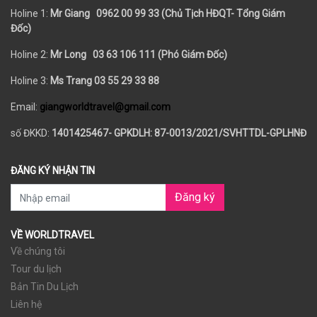
Holine 1:
Mr Giang 0962 00 99 33 (Chủ Tịch HĐQT- Tổng Giám
Đốc)
Holine 2:
Mr Long
03 63 106 111 (Phó Giám Đốc)
Holine 3:
Ms Trang 03 55 29 33 88
Email:
giangworldtravel@gmail.com
số ĐKKD:
1401425467- GPKDLH: 87-0013/2021/SVHTTDL-GPLHNĐ
ĐĂNG KÝ NHẬN TIN
Đăng ký
VỀ WORLDTRAVEL
Về chúng tôi
Tour du lịch
Bản Tin Du Lịch
Liên hệ