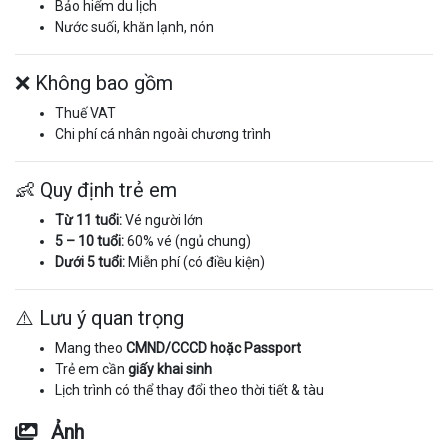
Bảo hiểm du lịch
Nước suối, khăn lạnh, nón
❌ Không bao gồm
Thuế VAT
Chi phí cá nhân ngoài chương trình
👶 Quy định trẻ em
Từ 11 tuổi:
Vé người lớn
5 – 10 tuổi:
60% vé (ngủ chung)
Dưới 5 tuổi:
Miễn phí (có điều kiện)
⚠️ Lưu ý quan trọng
Mang theo
CMND/CCCD hoặc Passport
Trẻ em cần
giấy khai sinh
Lịch trình có thể thay đổi theo thời tiết & tàu
Ảnh