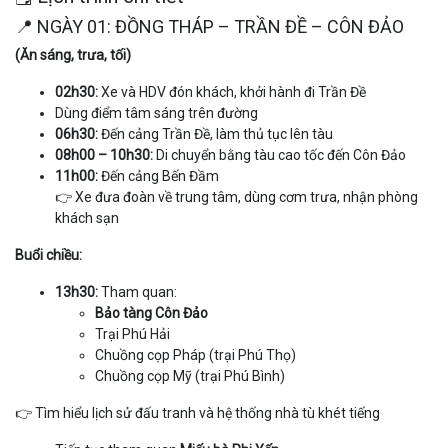
📍 NGÀY 01: ĐỒNG THÁP – TRẦN ĐỀ – CÔN ĐẢO
(Ăn sáng, trưa, tối)
02h30:
Xe và HDV đón khách, khởi hành đi Trần Đề
Dùng điểm tâm sáng trên đường
06h30:
Đến cảng Trần Đề, làm thủ tục lên tàu
08h00 – 10h30:
Di chuyển bằng tàu cao tốc đến Côn Đảo
11h00:
Đến cảng Bến Đầm
👉 Xe đưa đoàn về trung tâm, dùng cơm trưa, nhận phòng
khách sạn
Buổi chiều:
13h30:
Tham quan:
Bảo tàng Côn Đảo
Trại Phú Hải
Chuồng cọp Pháp (trại Phú Thọ)
Chuồng cọp Mỹ (trại Phú Bình)
👉 Tìm hiểu lịch sử đấu tranh và hệ thống nhà tù khét tiếng